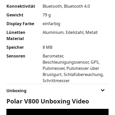
Konnektivität
Bluetooth
Bluetooth 4.0
Gewicht
79 g
Display Farbe
einfarbig
Lünetten
Aluminium
Edelstahl
Metall
Material
Speicher
8 MB
Sensoren
Barometer
Beschleunigungssensor
GPS
Pulsmesser
Pulsmesser über
Brustgurt
Schlafüberwachung
Schrittmesser
Unboxing
Polar V800 Unboxing Video