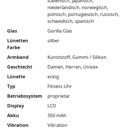
Italienisch
japanisch
niederländisch
norwegisch
polnisch
portugiesisch
russisch
schwedisch
spanisch
Glas
Gorilla Glas
Lünetten
silber
Farbe
Armband
Kunststoff
Gummi / Silikon
Geschlecht
Damen
Herren
Unisex
Lünette
eckig
Typ
Fitness Uhr
Betriebssystem
proprietär
Display
LCD
Akku
350 mAh
Vibration
Vibration