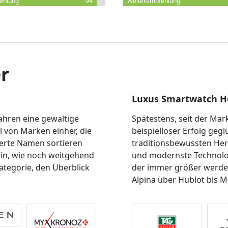
ehlung
94
Weiterempfehlung
r
Luxus Smartwatch He
Jahren eine gewaltige
Spätestens, seit der Ma
l von Marken einher, die
beispielloser Erfolg gegl
lierte Namen sortieren
traditionsbewussten Her
 ein, wie noch weitgehend
und modernste Technolog
ategorie, den Überblick
der immer größer werden
Alpina über Hublot bis M