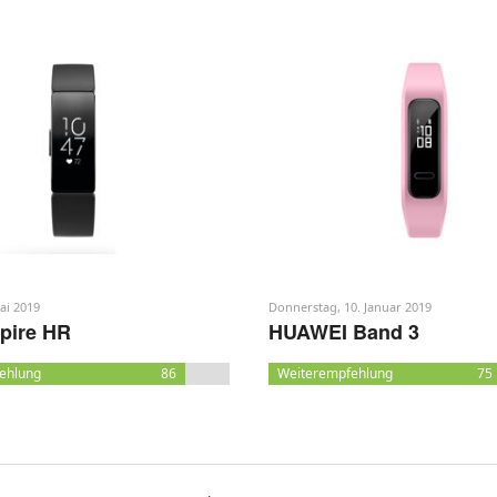
ai 2019
Donnerstag, 10. Januar 2019
spire HR
HUAWEI Band 3
ehlung
86
Weiterempfehlung
75