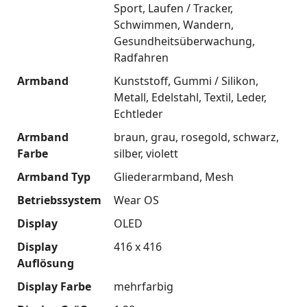
Sport
Laufen / Tracker
Schwimmen
Wandern
Gesundheitsüberwachung
Radfahren
Armband
Kunststoff
Gummi / Silikon
Metall
Edelstahl
Textil
Leder
Echtleder
Armband
braun
grau
rosegold
schwarz
Farbe
silber
violett
Armband Typ
Gliederarmband
Mesh
Betriebssystem
Wear OS
Display
OLED
Display
416 x 416
Auflösung
Display Farbe
mehrfarbig