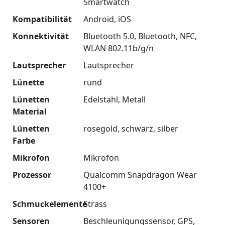
Smartwatch
Kompatibilität
Android
iOS
Konnektivität
Bluetooth 5.0
Bluetooth
NFC
WLAN 802.11b/g/n
Lautsprecher
Lautsprecher
Lünette
rund
Lünetten
Edelstahl
Metall
Material
Lünetten
rosegold
schwarz
silber
Farbe
Mikrofon
Mikrofon
Prozessor
Qualcomm Snapdragon Wear
4100+
Schmuckelemente
Strass
Sensoren
Beschleunigungssensor
GPS