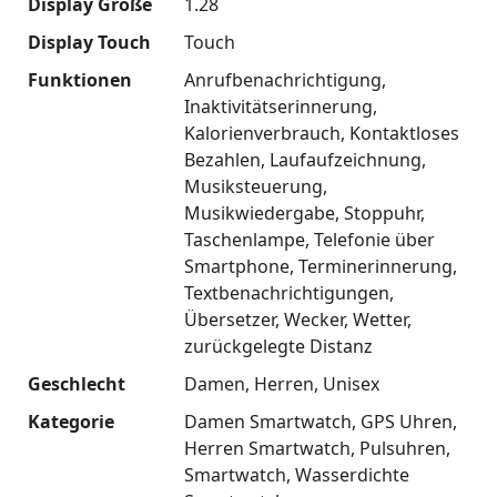
Display Größe
1.28
Display Touch
Touch
Funktionen
Anrufbenachrichtigung
Inaktivitätserinnerung
Kalorienverbrauch
Kontaktloses
Bezahlen
Laufaufzeichnung
Musiksteuerung
Musikwiedergabe
Stoppuhr
Taschenlampe
Telefonie über
Smartphone
Terminerinnerung
Textbenachrichtigungen
Übersetzer
Wecker
Wetter
zurückgelegte Distanz
Geschlecht
Damen
Herren
Unisex
Kategorie
Damen Smartwatch
GPS Uhren
Herren Smartwatch
Pulsuhren
Smartwatch
Wasserdichte