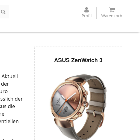
Profil
Warenkorb
ASUS ZenWatch 3
 Aktuell
 der
Euro
sslich der
us die
he
ntiellen