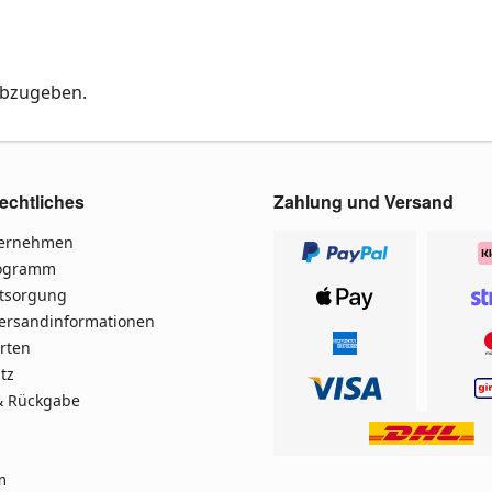
abzugeben.
echtliches
Zahlung und Versand
ternehmen
rogramm
ntsorgung
Versandinformationen
rten
tz
& Rückgabe
m