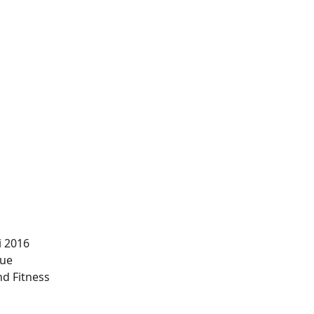
i 2016
eue
d Fitness