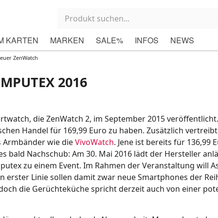
M KARTEN
MARKEN
SALE%
INFOS
NEWS
neuer ZenWatch
OMPUTEX 2016
artwatch, die ZenWatch 2, im September 2015 veröffentlicht.
schen Handel für 169,99 Euro zu haben. Zusätzlich vertreibt
ss Armbänder wie die
VivoWatch
. Jene ist bereits für 136,99 
t es bald Nachschub: Am 30. Mai 2016 lädt der Hersteller anlä
tex zu einem Event. Im Rahmen der Veranstaltung will As
 In erster Linie sollen damit zwar neue Smartphones der Rei
doch die Gerüchteküche spricht derzeit auch von einer pote