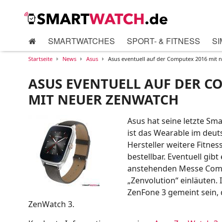
SMARTWATCHES
SPORT- & FITNESS
SI
Startseite
News
Asus
Asus eventuell auf der Computex 2016 mit 
ASUS EVENTUELL AUF DER C
MIT NEUER ZENWATCH
Asus hat seine letzte Sm
ist das Wearable im deut
Hersteller weitere Fitne
bestellbar. Eventuell gib
anstehenden Messe Compu
„Zenvolution“ einläuten.
ZenFone 3 gemeint sein, 
ZenWatch 3.