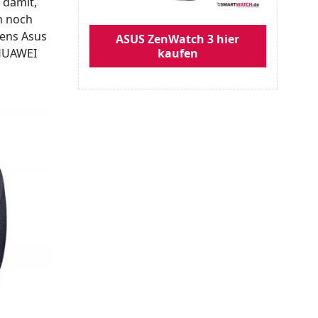
 damit,
n noch
tens Asus
ASUS ZenWatch 3 hier
 HUAWEI
kaufen