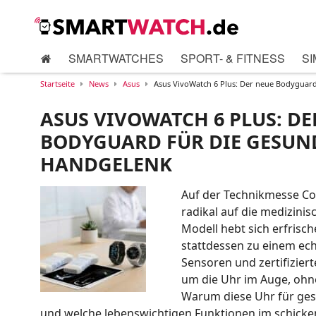
SMARTWATCHES
SPORT- & FITNESS
SI
Startseite
News
Asus
Asus VivoWatch 6 Plus: Der neue Bodyguar
ASUS VIVOWATCH 6 PLUS: DE
BODYGUARD FÜR DIE GESUN
HANDGELENK
Auf der Technikmesse Co
radikal auf die medizini
Modell hebt sich erfrisc
stattdessen zu einem ec
Sensoren und zertifizier
um die Uhr im Auge, ohne 
Warum diese Uhr für ge
und welche lebenswichtigen Funktionen im schicken G