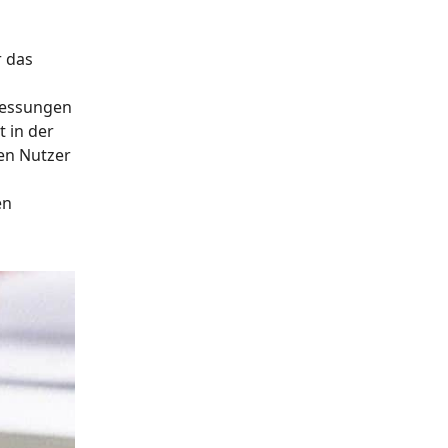
r das
 Messungen
 in der
sen Nutzer
en