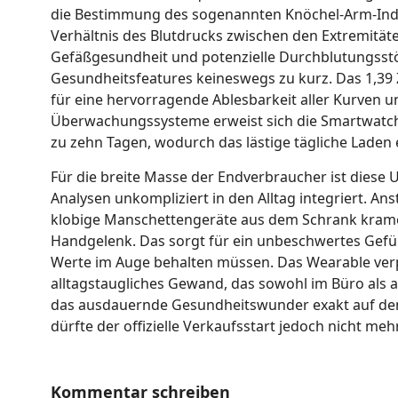
die Bestimmung des sogenannten Knöchel-Arm-Index
Verhältnis des Blutdrucks zwischen den Extremität
Gefäßgesundheit und potenzielle Durchblutungsstör
Gesundheitsfeatures keineswegs zu kurz. Das 1,39 
für eine hervorragende Ablesbarkeit aller Kurven u
Überwachungssysteme erweist sich die Smartwatch a
zu zehn Tagen, wodurch das lästige tägliche Laden e
Für die breite Masse der Endverbraucher ist diese
Analysen unkompliziert in den Alltag integriert. Ans
klobige Manschettengeräte aus dem Schrank kramen 
Handgelenk. Das sorgt für ein unbeschwertes Gefühl
Werte im Auge behalten müssen. Das Wearable verpa
alltagstaugliches Gewand, das sowohl im Büro als 
das ausdauernde Gesundheitswunder exakt auf den M
dürfte der offizielle Verkaufsstart jedoch nicht meh
Kommentar schreiben