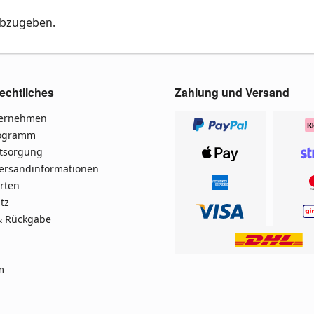
abzugeben.
echtliches
Zahlung und Versand
ternehmen
rogramm
ntsorgung
Versandinformationen
rten
tz
& Rückgabe
m