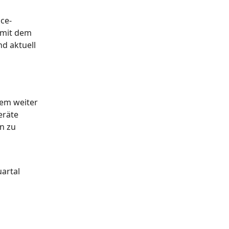
ce-
 mit dem
nd aktuell
dem weiter
eräte
n zu
uartal