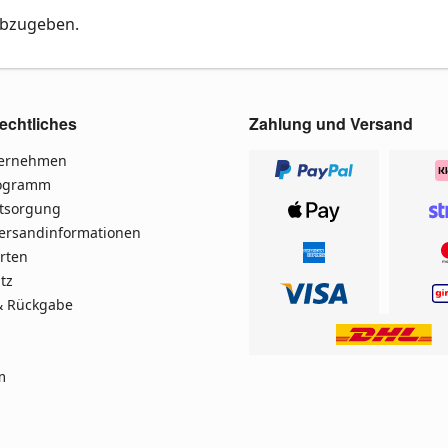
abzugeben.
echtliches
Zahlung und Versand
ternehmen
rogramm
ntsorgung
Versandinformationen
rten
tz
& Rückgabe
m