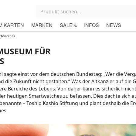
M KARTEN
MARKEN
SALE%
INFOS
NEWS
rtwatches
 MUSEUM FÜR
S
l sagte einst vor dem deutschen Bundestag: „Wer die Ver
 die Zukunft nicht gestalten.“ Was der Altkanzler auf die 
ere Bereiche des Lebens. Von daher kann es sicherlich nich
der heutigen Smartwatches zu befassen. Dies dachte sich au
nannte – Toshio Kashio Stiftung und plant deshalb die E
hes.