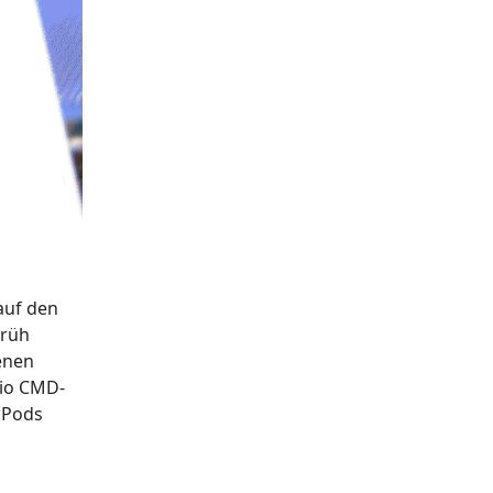
auf den
früh
enen
sio CMD-
 iPods