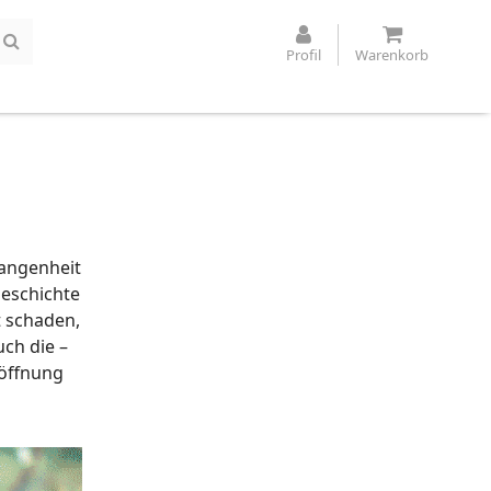
Profil
Warenkorb
gangenheit
Geschichte
t schaden,
ch die –
röffnung