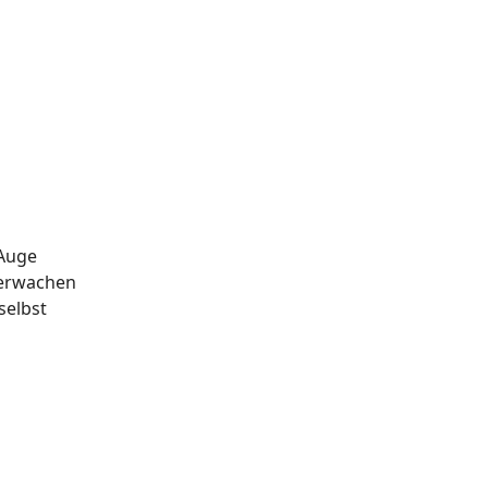
 Auge
berwachen
selbst