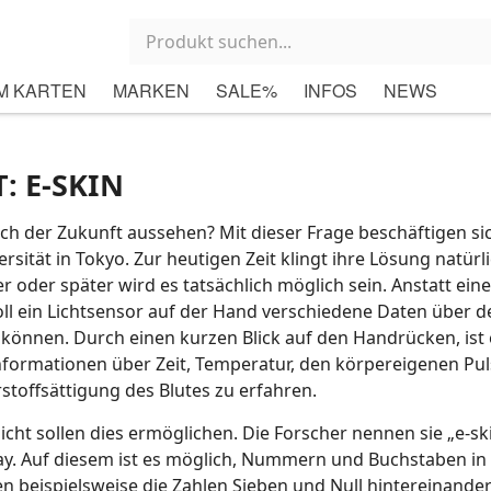
M KARTEN
MARKEN
SALE%
INFOS
NEWS
: E-SKIN
h der Zukunft aussehen? Mit dieser Frage beschäftigen si
rsität in Tokyo. Zur heutigen Zeit klingt ihre Lösung natürl
r oder später wird es tatsächlich möglich sein. Anstatt ein
ll ein Lichtsensor auf der Hand verschiedene Daten über d
können. Durch einen kurzen Blick auf den Handrücken, ist 
nformationen über Zeit, Temperatur, den körpereigenen Pul
stoffsättigung des Blutes zu erfahren.
cht sollen dies ermöglichen. Die Forscher nennen sie „e-ski
lay. Auf diesem ist es möglich, Nummern und Buchstaben in
 beispielsweise die Zahlen Sieben und Null hintereinander