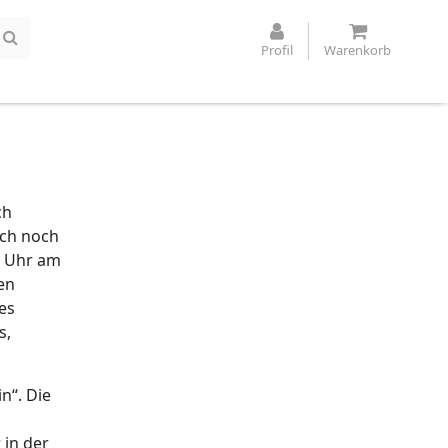
Profil
Warenkorb
ch
ich noch
e Uhr am
en
es
s,
n“. Die
 in der