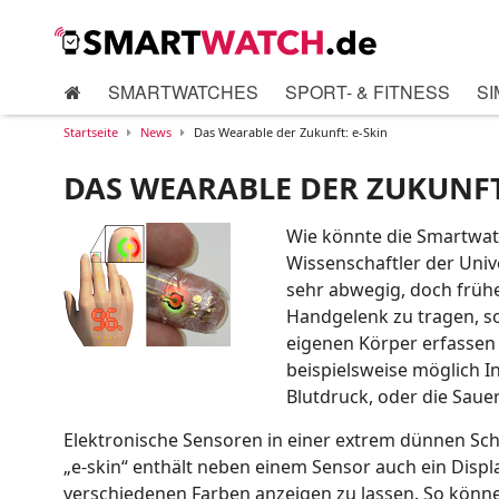
SMARTWATCHES
SPORT- & FITNESS
SI
Startseite
News
Das Wearable der Zukunft: e-Skin
DAS WEARABLE DER ZUKUNFT
Wie könnte die Smartwatc
Wissenschaftler der Unive
sehr abwegig, doch frühe
Handgelenk zu tragen, so
eigenen Körper erfassen 
beispielsweise möglich I
Blutdruck, oder die Sauer
Elektronische Sensoren in einer extrem dünnen Schi
„e-skin“ enthält neben einem Sensor auch ein Disp
verschiedenen Farben anzeigen zu lassen. So können