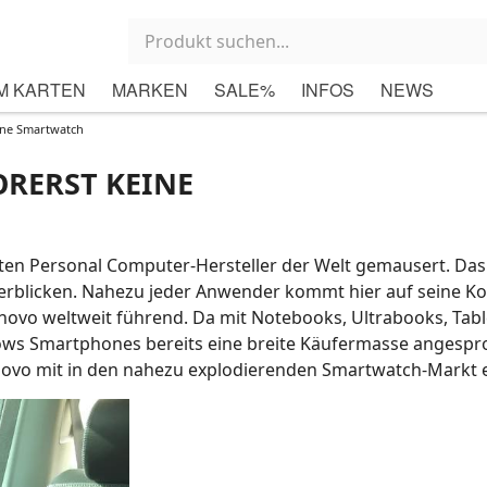
M KARTEN
MARKEN
SALE%
INFOS
NEWS
gene Smartwatch
ORERST KEINE
ßten Personal Computer-Hersteller der Welt gemausert. Das
berblicken. Nahezu jeder Anwender kommt hier auf seine Ko
novo weltweit führend. Da mit Notebooks, Ultrabooks, Tab
ws Smartphones bereits eine breite Käufermasse angesp
enovo mit in den nahezu explodierenden Smartwatch-Markt e