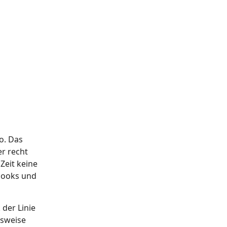
o. Das
er recht
Zeit keine
ebooks und
der Linie
lsweise