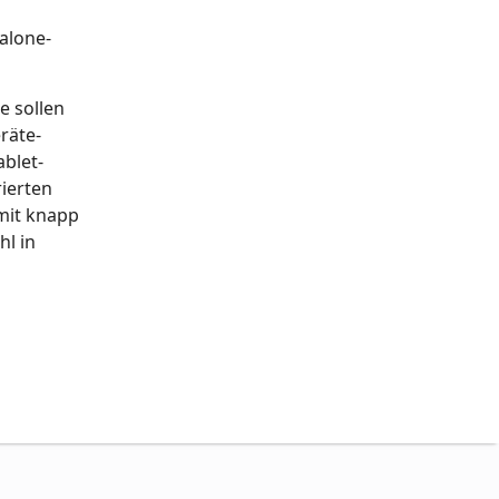
alone-
e sollen
räte-
ablet-
rierten
 mit knapp
hl in