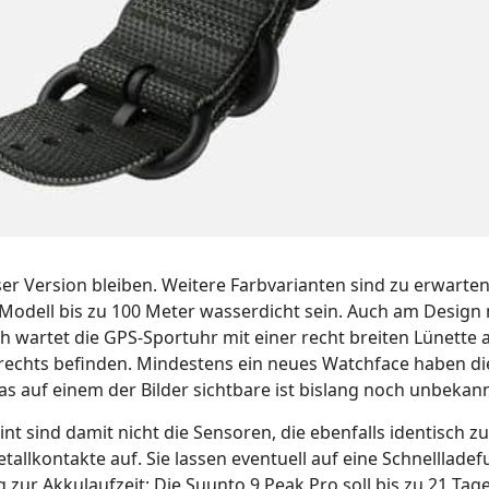
ser Version bleiben. Weitere Farbvarianten sind zu erwarten
Modell bis zu 100 Meter wasserdicht sein. Auch am Design 
wartet die GPS-Sportuhr mit einer recht breiten Lünette 
 rechts befinden. Mindestens ein neues Watchface haben di
s auf einem der Bilder sichtbare ist bislang noch unbekann
eint sind damit nicht die Sensoren, die ebenfalls identisch z
allkontakte auf. Sie lassen eventuell auf eine Schnellladef
zur Akkulaufzeit: Die Suunto 9 Peak Pro soll bis zu 21 Tag