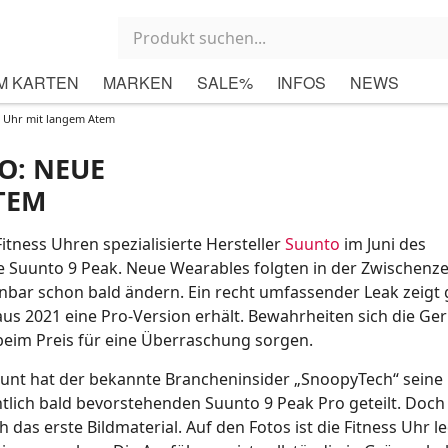
M KARTEN
MARKEN
SALE%
INFOS
NEWS
s Uhr mit langem Atem
O: NEUE
TEM
Fitness Uhren spezialisierte Hersteller
Suunto
im Juni des
 Suunto 9 Peak. Neue Wearables folgten in der Zwischenzei
enbar schon bald ändern. Ein recht umfassender Leak zeigt
aus 2021 eine Pro-Version erhält. Bewahrheiten sich die Ge
beim Preis für eine Überraschung sorgen.
ount hat der bekannte Brancheninsider „SnoopyTech“ seine
tlich bald bevorstehenden Suunto 9 Peak Pro geteilt. Doch
 das erste Bildmaterial. Auf den Fotos ist die Fitness Uhr le