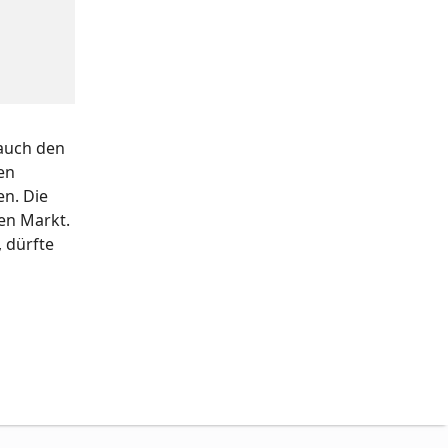
 auch den
en
en. Die
den Markt.
, dürfte