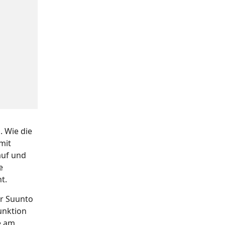
. Wie die
mit
auf und
e
t.
ur Suunto
unktion
e am