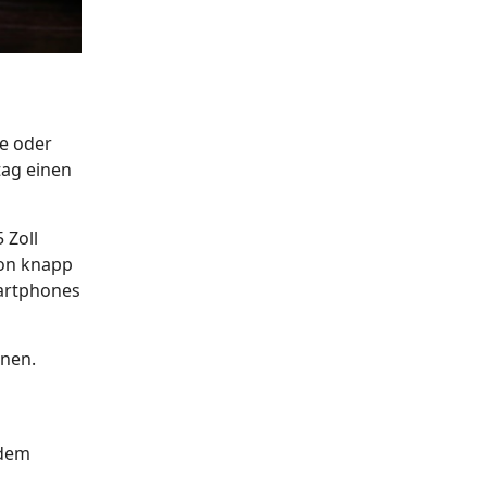
le oder
tag einen
 Zoll
von knapp
martphones
nnen.
rdem