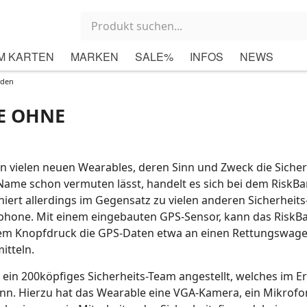
M KARTEN
MARKEN
SALE%
INFOS
NEWS
nden
E OHNE
on vielen neuen Wearables, deren Sinn und Zweck die Sicher
r Name schon vermuten lässt, handelt es sich bei dem RiskB
iert allerdings im Gegensatz zu vielen anderen Sicherheit
hone. Mit einem eingebauten GPS-Sensor, kann das RiskB
gem Knopfdruck die GPS-Daten etwa an einen Rettungswag
itteln.
ein 200köpfiges Sicherheits-Team angestellt, welches im Er
n. Hierzu hat das Wearable eine VGA-Kamera, ein Mikrofon