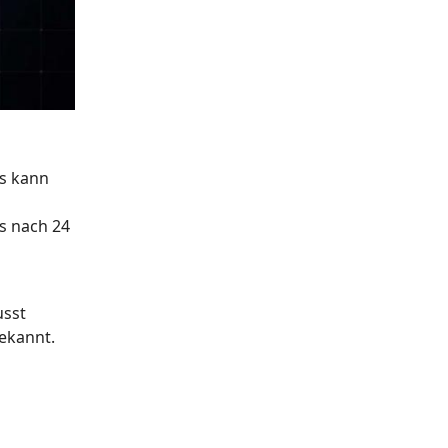
s kann
ts nach 24
usst
bekannt.