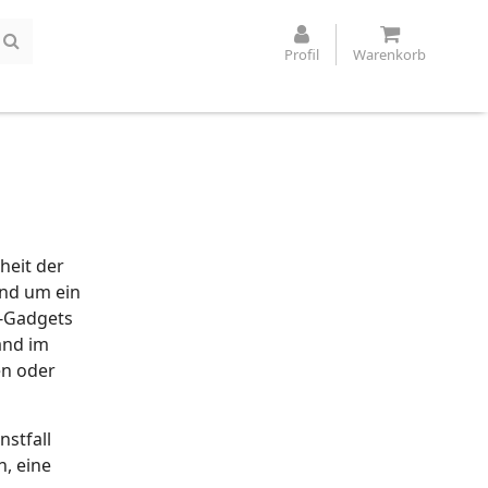
Profil
Warenkorb
heit der
and um ein
s-Gadgets
and im
en oder
nstfall
, eine