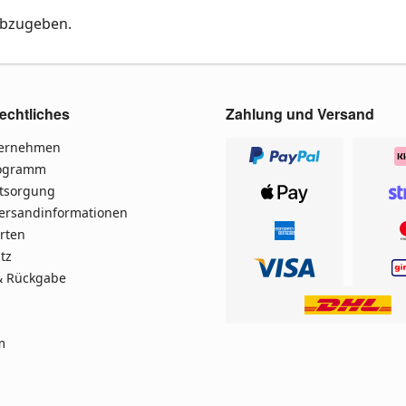
abzugeben.
echtliches
Zahlung und Versand
ternehmen
rogramm
ntsorgung
Versandinformationen
rten
tz
& Rückgabe
m