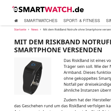
SMARTWATCHES
SPORT- & FITNESS
SI
Startseite
News
Mit dem RiskBand Notrufe ohne Smartphone verse
MIT DEM RISKBAND NOTRUF
SMARTPHONE VERSENDEN
Das RiskBand ist eines v
Träger sein soll. Wie de
Armband. Dieses funktion
ohne gekoppeltes Smartp
Notfall per dreisekündi
ähnliche Instanzen überm
Zudem hat der Hersteller 
das Geschehen rund um das RiskBand verfolgen kan