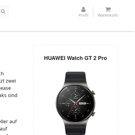
Profil
Warenkorb
HUAWEI Watch GT 2 Pro
ch
zt zwei
lease
aks sind
ller auf
 auf