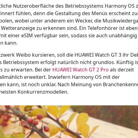
intliche Nutzeroberfläche des Betriebssystems Harmony OS 
nnert fühlen, denn die Gestaltung des Menüs erscheint z
mbolen, wobei unter anderem ein Wecker, die Musikwiederga
 Wetteranzeige zu erkennen sind. Ein Telefonhörer ist ebenf
 mit einer eSIM verfügbar sein, sodass sie auch unabhängi
n kann.
etzwerk Weibo kursieren, soll die HUAWEI Watch GT 3 ihr De
 Betriebssystem erfolgt natürlich nicht grundlos. Künftig is
s zu erwarten. Bei der
HUAWEI Watch GT 2 Pro
als derzeit
 allmählich erweitert. Inwiefern Harmony OS mit der
en kann, ist noch unklar. Nach Meinung von Branchenkenne
 meisten Konkurrenzmodellen.