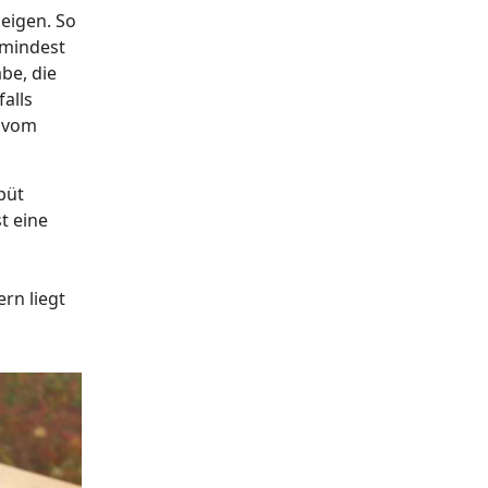
zeigen. So
umindest
be, die
alls
g vom
büt
t eine
rn liegt