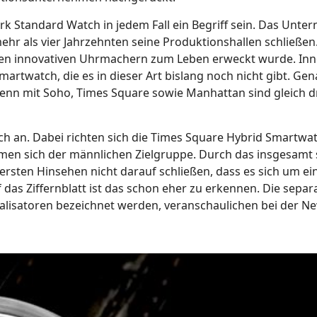
 Standard Watch in jedem Fall ein Begriff sein. Das Unt
r als vier Jahrzehnten seine Produktionshallen schließen.
igen innovativen Uhrmachern zum Leben erweckt wurde. Inn
martwatch, die es in dieser Art bislang noch nicht gibt. Ge
nn mit Soho, Times Square sowie Manhattan sind gleich dr
 an. Dabei richten sich die Times Square Hybrid Smartwa
dmen sich der männlichen Zielgruppe. Durch das insgesamt
m ersten Hinsehen nicht darauf schließen, dass es sich um ei
f das Ziffernblatt ist das schon eher zu erkennen. Die separ
talisatoren bezeichnet werden, veranschaulichen bei der N