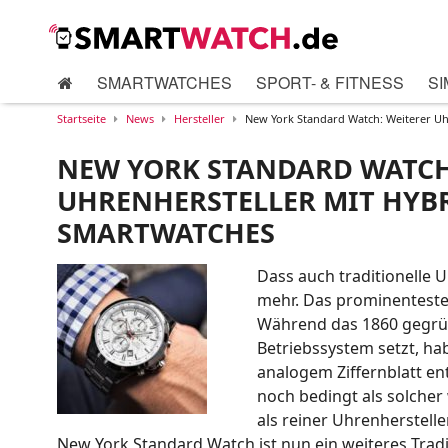
SMARTWATCHES
SPORT- & FITNESS
SI
Startseite
News
Hersteller
New York Standard Watch: Weiterer Uh
NEW YORK STANDARD WATCH
UHRENHERSTELLER MIT HYB
SMARTWATCHES
Dass auch traditionelle U
mehr. Das prominenteste 
Während das 1860 gegrün
Betriebssystem setzt, ha
analogem Ziffernblatt en
noch bedingt als solcher
als reiner Uhrenherstelle
New York Standard Watch ist nun ein weiteres Tra