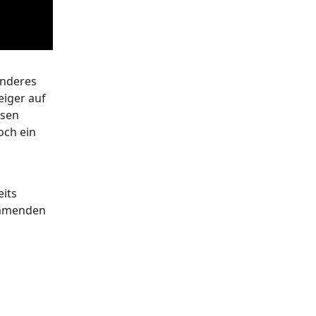
anderes
eiger auf
esen
och ein
eits
kommenden