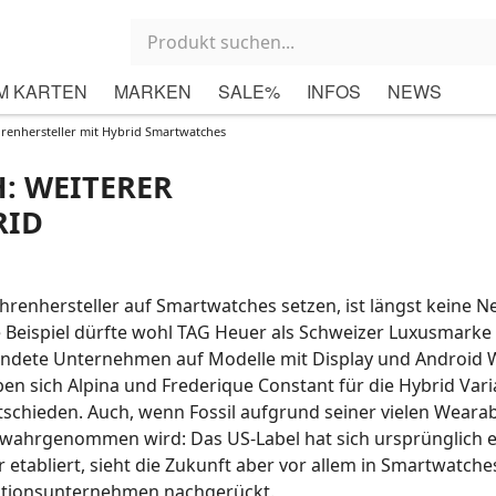
M KARTEN
MARKEN
SALE%
INFOS
NEWS
renhersteller mit Hybrid Smartwatches
: WEITERER
RID
hrenhersteller auf Smartwatches setzen, ist längst keine N
Beispiel dürfte wohl TAG Heuer als Schweizer Luxusmarke 
dete Unternehmen auf Modelle mit Display und Android W
ben sich Alpina und Frederique Constant für die Hybrid Vari
tschieden. Auch, wenn Fossil aufgrund seiner vielen Weara
 wahrgenommen wird: Das US-Label hat sich ursprünglich e
r etabliert, sieht die Zukunft aber vor allem in Smartwatche
ditionsunternehmen nachgerückt.