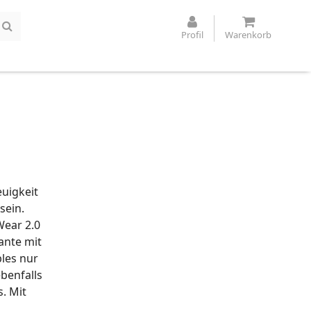
Profil
Warenkorb
euigkeit
sein.
ear 2.0
ante mit
bles nur
benfalls
s. Mit