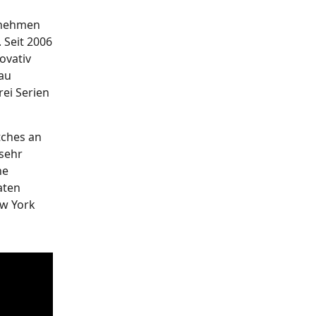
ernehmen
 Seit 2006
ovativ
nau
ei Serien
tches an
 sehr
ne
aten
ew York