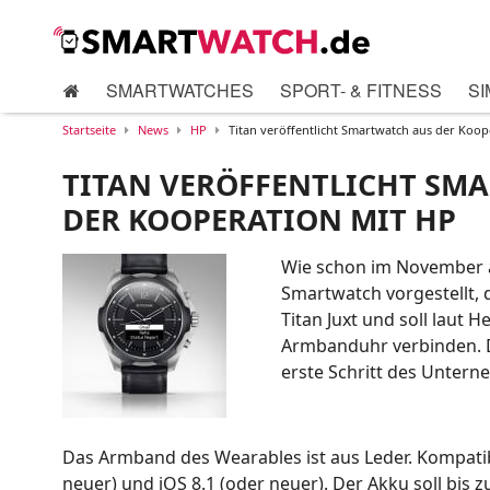
SMARTWATCHES
SPORT- & FITNESS
SI
Startseite
News
HP
Titan veröffentlicht Smartwatch aus der Koop
TITAN VERÖFFENTLICHT SM
DER KOOPERATION MIT HP
Wie schon im November an
Smartwatch vorgestellt, 
Titan Juxt und soll laut 
Armbanduhr verbinden. D
erste Schritt des Untern
Das Armband des Wearables ist aus Leder. Kompati
neuer) und iOS 8.1 (oder neuer). Der Akku soll bis z