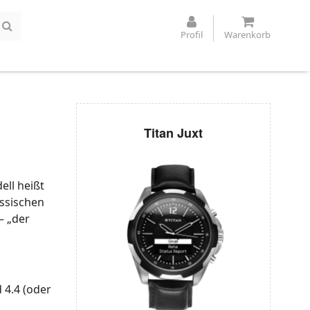
Profil
Warenkorb
Titan Juxt
ell heißt
assischen
– „der
 4.4 (oder