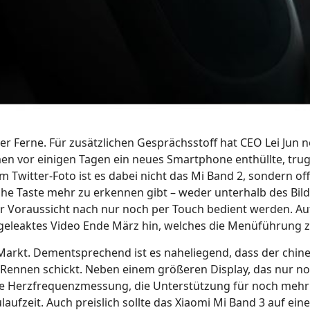
er Ferne. Für zusätzlichen Gesprächsstoff hat CEO Lei Jun 
en vor einigen Tagen ein neues Smartphone enthüllte, trug
 Twitter-Foto ist es dabei nicht das Mi Band 2, sondern of
che Taste mehr zu erkennen gibt – weder unterhalb des Bil
ler Voraussicht nach nur noch per Touch bedient werden. Au
geleaktes Video Ende März hin, welches die Menüführung z
 Markt. Dementsprechend ist es naheliegend, dass der chin
s Rennen schickt. Neben einem größeren Display, das nur n
erte Herzfrequenzmessung, die Unterstützung für noch mehr
ufzeit. Auch preislich sollte das Xiaomi Mi Band 3 auf ein