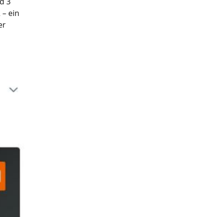
d 3
 – ein
er