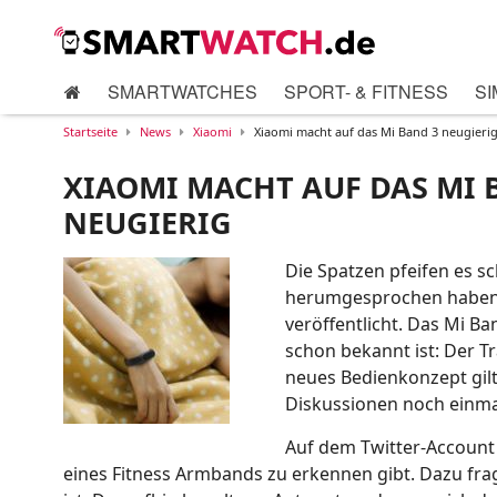
SMARTWATCHES
SPORT- & FITNESS
SI
Startseite
News
Xiaomi
Xiaomi macht auf das Mi Band 3 neugieri
XIAOMI MACHT AUF DAS MI 
NEUGIERIG
Die Spatzen pfeifen es s
herumgesprochen haben, 
veröffentlicht. Das Mi B
schon bekannt ist: Der Tr
neues Bedienkonzept gilt 
Diskussionen noch einma
Auf dem Twitter-Account 
eines Fitness Armbands zu erkennen gibt. Dazu frag