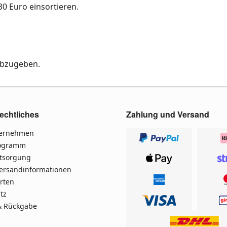
0 Euro einsortieren.
abzugeben.
echtliches
Zahlung und Versand
ternehmen
rogramm
ntsorgung
Versandinformationen
rten
tz
& Rückgabe