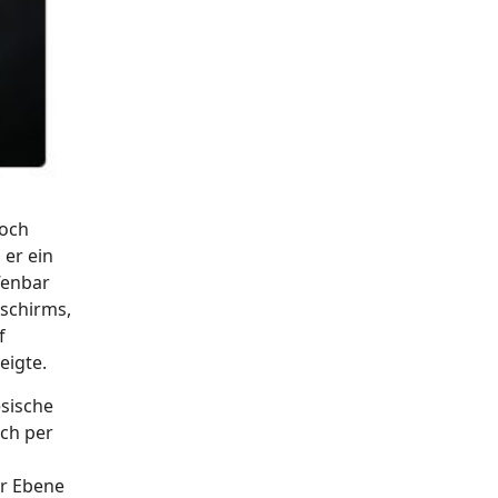
noch
 er ein
fenbar
dschirms,
f
eigte.
esische
och per
er Ebene