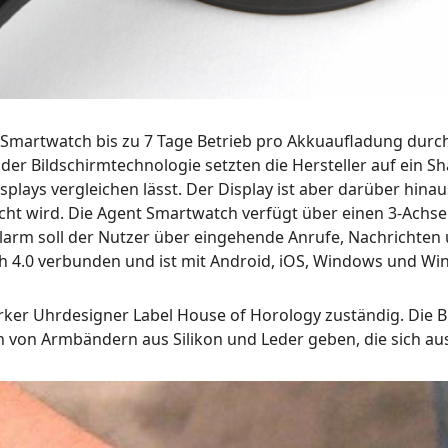
 Smartwatch bis zu 7 Tage Betrieb pro Akkuaufladung durchh
 der Bildschirmtechnologie setzten die Hersteller auf ein 
isplays vergleichen lässt. Der Display ist aber darüber hina
cht wird. Die Agent Smartwatch verfügt über einen 3-Achs
larm soll der Nutzer über eingehende Anrufe, Nachrichte
th 4.0 verbunden und ist mit Android, iOS, Windows und 
ker Uhrdesigner Label House of Horology zuständig. Die Bil
n von Armbändern aus Silikon und Leder geben, die sich au