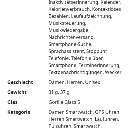
Inaktivitätserinnerung
Kalender
Kalorienverbrauch
Kontaktloses
Bezahlen
Laufaufzeichnung
Musiksteuerung
Musikwiedergabe
Nachrichtenversand
Smartphone-Suche
Sprachassistent
Stoppuhr
Telefonie
Telefonie über
Smartphone
Terminerinnerung
Textbenachrichtigungen
Wecker
Geschlecht
Damen
Herren
Unisex
Gewicht
31 g
37 g
Glas
Gorilla Glass 5
Kategorie
Damen Smartwatch
GPS Uhren
Herren Smartwatch
Laufuhren
Pulsuhren
Smartwatch