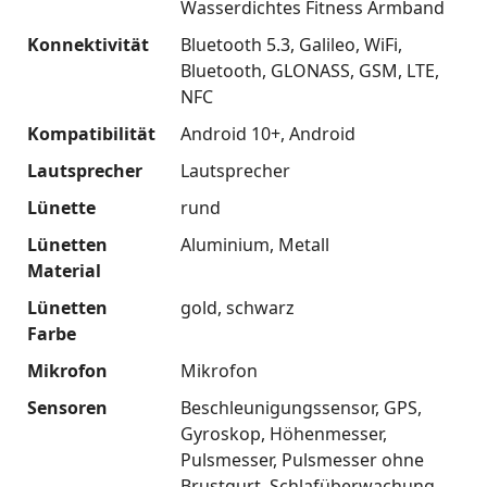
Wasserdichtes Fitness Armband
Konnektivität
Bluetooth 5.3
Galileo
WiFi
Bluetooth
GLONASS
GSM
LTE
NFC
Kompatibilität
Android 10+
Android
Lautsprecher
Lautsprecher
Lünette
rund
Lünetten
Aluminium
Metall
Material
Lünetten
gold
schwarz
Farbe
Mikrofon
Mikrofon
Sensoren
Beschleunigungssensor
GPS
Gyroskop
Höhenmesser
Pulsmesser
Pulsmesser ohne
Brustgurt
Schlafüberwachung