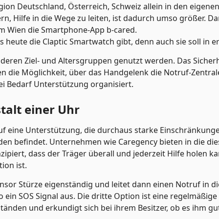
gion Deutschland, Österreich, Schweiz allein in den eigene
rn, Hilfe in die Wege zu leiten, ist dadurch umso größer. D
m Wien die Smartphone-App b-cared.
eute die Claptic Smartwatch gibt, denn auch sie soll in ers
 anderen Ziel- und Altersgruppen genutzt werden. Das Sicher
en die Möglichkeit, über das Handgelenk die Notruf-Zentral
ei Bedarf Unterstützung organisiert.
talt einer Uhr
 eine Unterstützung, die durchaus starke Einschränkungen
nden befindet. Unternehmen wie Caregency bieten in die di
nzipiert, dass der Träger überall und jederzeit Hilfe holen 
ion ist.
nsor Stürze eigenständig und leitet dann einen Notruf in 
 ein SOS Signal aus. Die dritte Option ist eine regelmäßig
nden und erkundigt sich bei ihrem Besitzer, ob es ihm gut g