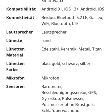
Smartwatch
Kompatibilität
Android 9+
iOS 13+
Android
iOS
Konnektivität
Beidou
Bluetooth 5.2 LE
Galileo
WiFi
Bluetooth
LTE
Lautsprecher
Lautsprecher
Lünette
rund
Lünetten
Edelstahl
Keramik
Metall
Titan
Material
Lünetten
blau
gold
schwarz
silber
Farbe
Mikrofon
Mikrofon
Sensoren
Barometer
Beschleunigungssensor
GPS
Gyroskop
Pulsmesser
Pulsmesser ohne Brustgurt
Schlafüberwachung