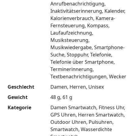
Anrufbenachrichtigung
Inaktivitätserinnerung
Kalender
Kalorienverbrauch
Kamera-
Fernsteuerung
Kompass
Laufaufzeichnung
Musiksteuerung
Musikwiedergabe
Smartphone-
Suche
Stoppuhr
Telefonie
Telefonie über Smartphone
Terminerinnerung
Textbenachrichtigungen
Wecker
Geschlecht
Damen
Herren
Unisex
Gewicht
48 g
61 g
Kategorie
Damen Smartwatch
Fitness Uhr
GPS Uhren
Herren Smartwatch
Outdoor Uhren
Pulsuhren
Smartwatch
Wasserdichte