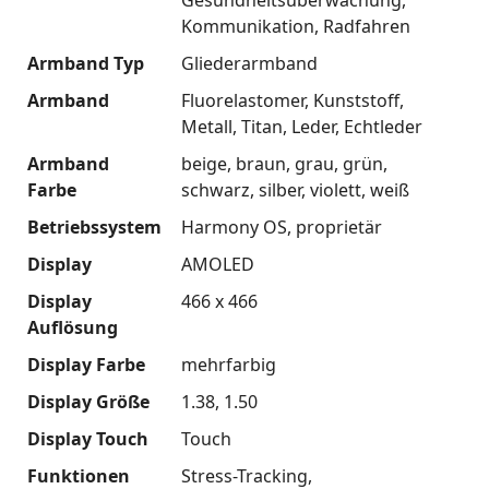
Kommunikation
Radfahren
Armband Typ
Gliederarmband
Armband
Fluorelastomer
Kunststoff
Metall
Titan
Leder
Echtleder
Armband
beige
braun
grau
grün
Farbe
schwarz
silber
violett
weiß
Betriebssystem
Harmony OS
proprietär
Display
AMOLED
Display
466 x 466
Auflösung
Display Farbe
mehrfarbig
Display Größe
1.38
1.50
Display Touch
Touch
Funktionen
Stress-Tracking