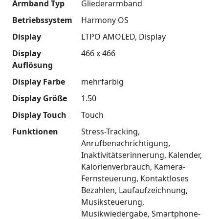
Armband Typ
Gliederarmband
Betriebssystem
Harmony OS
Display
LTPO AMOLED
Display
Display
466 x 466
Auflösung
Display Farbe
mehrfarbig
Display Größe
1.50
Display Touch
Touch
Funktionen
Stress-Tracking
Anrufbenachrichtigung
Inaktivitätserinnerung
Kalender
Kalorienverbrauch
Kamera-
Fernsteuerung
Kontaktloses
Bezahlen
Laufaufzeichnung
Musiksteuerung
Musikwiedergabe
Smartphone-