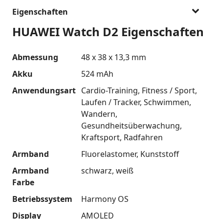
Eigenschaften
HUAWEI Watch D2 Eigenschaften
Abmessung
48 x 38 x 13,3 mm
Akku
524 mAh
Anwendungsart
Cardio-Training
Fitness / Sport
Laufen / Tracker
Schwimmen
Wandern
Gesundheitsüberwachung
Kraftsport
Radfahren
Armband
Fluorelastomer
Kunststoff
Armband
schwarz
weiß
Farbe
Betriebssystem
Harmony OS
Display
AMOLED