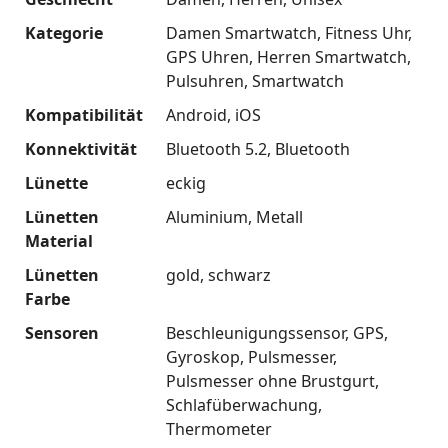
Kategorie
Damen Smartwatch
Fitness Uhr
GPS Uhren
Herren Smartwatch
Pulsuhren
Smartwatch
Kompatibilität
Android
iOS
Konnektivität
Bluetooth 5.2
Bluetooth
Lünette
eckig
Lünetten
Aluminium
Metall
Material
Lünetten
gold
schwarz
Farbe
Sensoren
Beschleunigungssensor
GPS
Gyroskop
Pulsmesser
Pulsmesser ohne Brustgurt
Schlafüberwachung
Thermometer