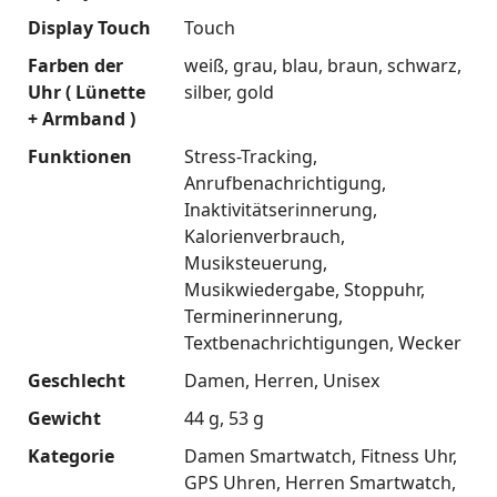
Display Touch
Touch
Farben der
weiß
grau
blau
braun
schwarz
Uhr ( Lünette
silber
gold
+ Armband )
Funktionen
Stress-Tracking
Anrufbenachrichtigung
Inaktivitätserinnerung
Kalorienverbrauch
Musiksteuerung
Musikwiedergabe
Stoppuhr
Terminerinnerung
Textbenachrichtigungen
Wecker
Geschlecht
Damen
Herren
Unisex
Gewicht
44 g
53 g
Kategorie
Damen Smartwatch
Fitness Uhr
GPS Uhren
Herren Smartwatch