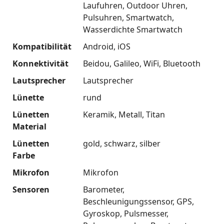
Laufuhren
Outdoor Uhren
Pulsuhren
Smartwatch
Wasserdichte Smartwatch
Kompatibilität
Android
iOS
Konnektivität
Beidou
Galileo
WiFi
Bluetooth
Lautsprecher
Lautsprecher
Lünette
rund
Lünetten
Keramik
Metall
Titan
Material
Lünetten
gold
schwarz
silber
Farbe
Mikrofon
Mikrofon
Sensoren
Barometer
Beschleunigungssensor
GPS
Gyroskop
Pulsmesser