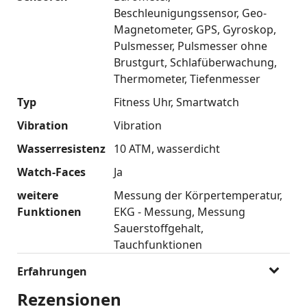
Beschleunigungssensor
Geo-
Magnetometer
GPS
Gyroskop
Pulsmesser
Pulsmesser ohne
Brustgurt
Schlafüberwachung
Thermometer
Tiefenmesser
Typ
Fitness Uhr
Smartwatch
Vibration
Vibration
Wasserresistenz
10 ATM
wasserdicht
Watch-Faces
Ja
weitere
Messung der Körpertemperatur
Funktionen
EKG - Messung
Messung
Sauerstoffgehalt
Tauchfunktionen
Erfahrungen
Rezensionen