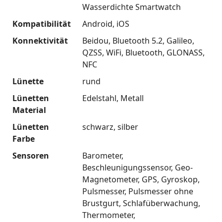
Wasserdichte Smartwatch
Kompatibilität
Android
iOS
Konnektivität
Beidou
Bluetooth 5.2
Galileo
QZSS
WiFi
Bluetooth
GLONASS
NFC
Lünette
rund
Lünetten
Edelstahl
Metall
Material
Lünetten
schwarz
silber
Farbe
Sensoren
Barometer
Beschleunigungssensor
Geo-
Magnetometer
GPS
Gyroskop
Pulsmesser
Pulsmesser ohne
Brustgurt
Schlafüberwachung
Thermometer