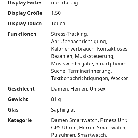
Display Farbe
mehrfarbig
Display Größe
1.50
Display Touch
Touch
Funktionen
Stress-Tracking
Anrufbenachrichtigung
Kalorienverbrauch
Kontaktloses
Bezahlen
Musiksteuerung
Musikwiedergabe
Smartphone-
Suche
Terminerinnerung
Textbenachrichtigungen
Wecker
Geschlecht
Damen
Herren
Unisex
Gewicht
81 g
Glas
Saphirglas
Kategorie
Damen Smartwatch
Fitness Uhr
GPS Uhren
Herren Smartwatch
Pulsuhren
Smartwatch