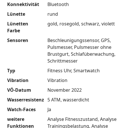
Konnektivität
Bluetooth
Lünette
rund
Lünetten
gold
rosegold
schwarz
violett
Farbe
Sensoren
Beschleunigungssensor
GPS
Pulsmesser
Pulsmesser ohne
Brustgurt
Schlafüberwachung
Schrittmesser
Typ
Fitness Uhr
Smartwatch
Vibration
Vibration
VÖ-Datum
November 2022
Wasserresistenz
5 ATM
wasserdicht
Watch-Faces
Ja
weitere
Analyse Fitnesszustand
Analyse
Funktionen
Trainingsbelastung
Analyse