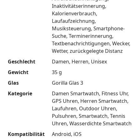
Inaktivitätserinnerung
Kalorienverbrauch
Laufaufzeichnung
Musiksteuerung
Smartphone-
Suche
Terminerinnerung
Textbenachrichtigungen
Wecker
Wetter
zurückgelegte Distanz
Geschlecht
Damen
Herren
Unisex
Gewicht
35 g
Glas
Gorilla Glas 3
Kategorie
Damen Smartwatch
Fitness Uhr
GPS Uhren
Herren Smartwatch
Laufuhren
Outdoor Uhren
Pulsuhren
Smartwatch
Tennis
Uhren
Wasserdichte Smartwatch
Kompatibilität
Android
iOS