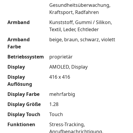
Gesundheitsüberwachung
Kraftsport
Radfahren
Armband
Kunststoff
Gummi / Silikon
Textil
Leder
Echtleder
Armband
beige
braun
schwarz
violett
Farbe
Betriebssystem
proprietär
Display
AMOLED
Display
Display
416 x 416
Auflösung
Display Farbe
mehrfarbig
Display Größe
1.28
Display Touch
Touch
Funktionen
Stress-Tracking
Anrufbenachrichtigung