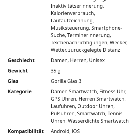
Inaktivitätserinnerung
Kalorienverbrauch
Laufaufzeichnung
Musiksteuerung
Smartphone-
Suche
Terminerinnerung
Textbenachrichtigungen
Wecker
Wetter
zurückgelegte Distanz
Geschlecht
Damen
Herren
Unisex
Gewicht
35 g
Glas
Gorilla Glas 3
Kategorie
Damen Smartwatch
Fitness Uhr
GPS Uhren
Herren Smartwatch
Laufuhren
Outdoor Uhren
Pulsuhren
Smartwatch
Tennis
Uhren
Wasserdichte Smartwatch
Kompatibilität
Android
iOS