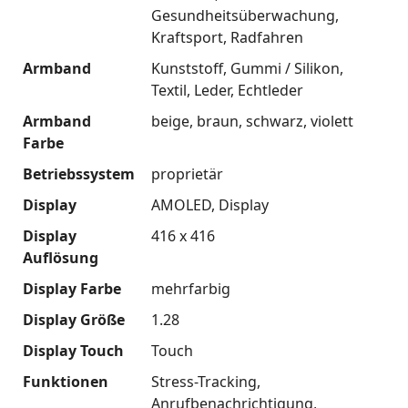
Gesundheitsüberwachung
Kraftsport
Radfahren
Armband
Kunststoff
Gummi / Silikon
Textil
Leder
Echtleder
Armband
beige
braun
schwarz
violett
Farbe
Betriebssystem
proprietär
Display
AMOLED
Display
Display
416 x 416
Auflösung
Display Farbe
mehrfarbig
Display Größe
1.28
Display Touch
Touch
Funktionen
Stress-Tracking
Anrufbenachrichtigung