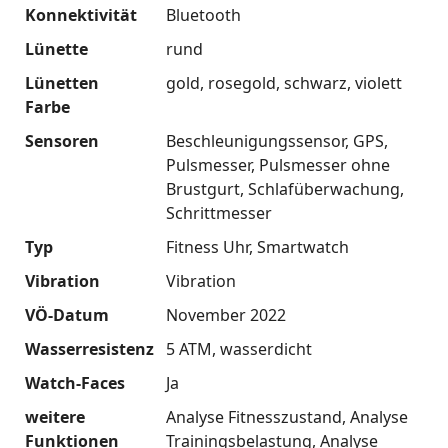
Konnektivität
Bluetooth
Lünette
rund
Lünetten
gold
rosegold
schwarz
violett
Farbe
Sensoren
Beschleunigungssensor
GPS
Pulsmesser
Pulsmesser ohne
Brustgurt
Schlafüberwachung
Schrittmesser
Typ
Fitness Uhr
Smartwatch
Vibration
Vibration
VÖ-Datum
November 2022
Wasserresistenz
5 ATM
wasserdicht
Watch-Faces
Ja
weitere
Analyse Fitnesszustand
Analyse
Funktionen
Trainingsbelastung
Analyse