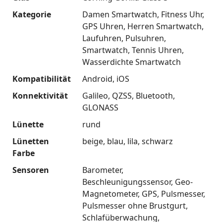
Kategorie
Damen Smartwatch
Fitness Uhr
GPS Uhren
Herren Smartwatch
Laufuhren
Pulsuhren
Smartwatch
Tennis Uhren
Wasserdichte Smartwatch
Kompatibilität
Android
iOS
Konnektivität
Galileo
QZSS
Bluetooth
GLONASS
Lünette
rund
Lünetten
beige
blau
lila
schwarz
Farbe
Sensoren
Barometer
Beschleunigungssensor
Geo-
Magnetometer
GPS
Pulsmesser
Pulsmesser ohne Brustgurt
Schlafüberwachung