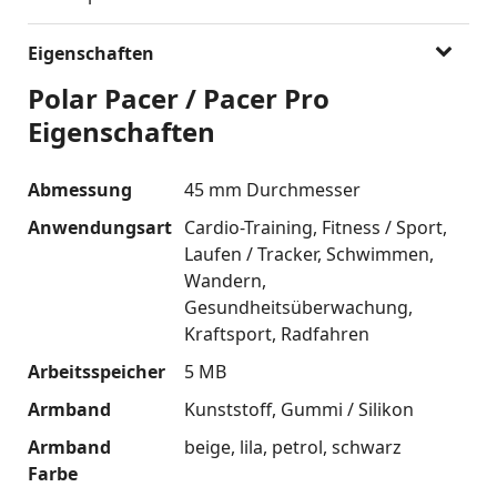
Eigenschaften
Polar Pacer / Pacer Pro
Eigenschaften
Abmessung
45 mm Durchmesser
Anwendungsart
Cardio-Training
Fitness / Sport
Laufen / Tracker
Schwimmen
Wandern
Gesundheitsüberwachung
Kraftsport
Radfahren
Arbeitsspeicher
5 MB
Armband
Kunststoff
Gummi / Silikon
Armband
beige
lila
petrol
schwarz
Farbe