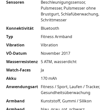
Sensoren
Beschleunigungssensor
Pulsmesser
Pulsmesser ohne
Brustgurt
Schlafüberwachung
Schrittmesser
Konnektivität
Bluetooth
Typ
Fitness Armband
Vibration
Vibration
VÖ-Datum
November 2017
Wasserresistenz
5 ATM
wasserdicht
Watch-Faces
Ja
Akku
170 mAh
Anwendungsart
Fitness / Sport
Laufen / Tracker
Gesundheitsüberwachung
Armband
Kunststoff
Gummi / Silikon
Armband
blau
grau
rot
schwarz