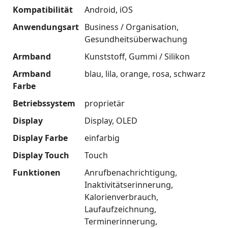
Kompatibilität
Android
iOS
Anwendungsart
Business / Organisation
Gesundheitsüberwachung
Armband
Kunststoff
Gummi / Silikon
Armband
blau
lila
orange
rosa
schwarz
Farbe
Betriebssystem
proprietär
Display
Display
OLED
Display Farbe
einfarbig
Display Touch
Touch
Funktionen
Anrufbenachrichtigung
Inaktivitätserinnerung
Kalorienverbrauch
Laufaufzeichnung
Terminerinnerung