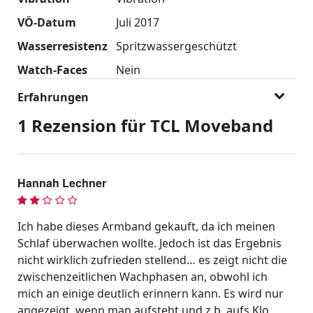
VÖ-Datum
Juli 2017
Wasserresistenz
Spritzwassergeschützt
Watch-Faces
Nein
Erfahrungen
1 Rezension für
TCL Moveband
Hannah Lechner
2
out
Ich habe dieses Armband gekauft, da ich meinen
of 5
Schlaf überwachen wollte. Jedoch ist das Ergebnis
nicht wirklich zufrieden stellend… es zeigt nicht die
zwischenzeitlichen Wachphasen an, obwohl ich
mich an einige deutlich erinnern kann. Es wird nur
angezeigt, wenn man aufsteht und z.b. aufs Klo