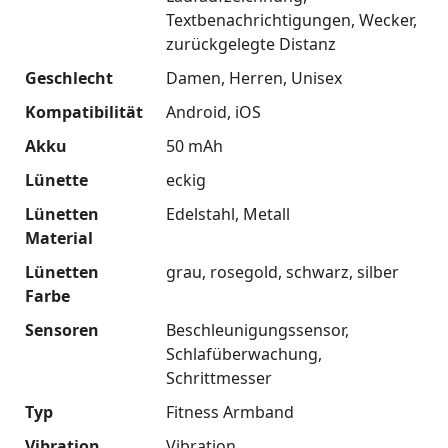
Textbenachrichtigungen
Wecker
zurückgelegte Distanz
Geschlecht
Damen
Herren
Unisex
Kompatibilität
Android
iOS
Akku
50 mAh
Lünette
eckig
Lünetten
Edelstahl
Metall
Material
Lünetten
grau
rosegold
schwarz
silber
Farbe
Sensoren
Beschleunigungssensor
Schlafüberwachung
Schrittmesser
Typ
Fitness Armband
Vibration
Vibration