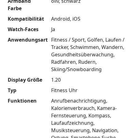
Armband
oliv
schwarz
Farbe
Kompatibilität
Android
iOS
Watch-Faces
Ja
Anwendungsart
Fitness / Sport
Golfen
Laufen /
Tracker
Schwimmen
Wandern
Gesundheitsüberwachung
Radfahren
Rudern
Skiing/Snowboarding
Display Größe
1.20
Typ
Fitness Uhr
Funktionen
Anrufbenachrichtigung
Kalorienverbrauch
Kamera-
Fernsteuerung
Kompass
Laufaufzeichnung
Musiksteuerung
Navigation
Ortung
Smartphone-Suche