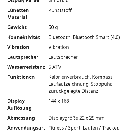
Display Farbe
einfarbig
Lünetten
Kunststoff
Material
Gewicht
50 g
Konnektivität
Bluetooth
Bluetooth Smart (4.0)
Vibration
Vibration
Lautsprecher
Lautsprecher
Wasserresistenz
5 ATM
Funktionen
Kalorienverbrauch
Kompass
Laufaufzeichnung
Stoppuhr
zurückgelegte Distanz
Display
144 x 168
Auflösung
Abmessung
Displaygröße 22 x 25 mm
Anwendungsart
Fitness / Sport
Laufen / Tracker