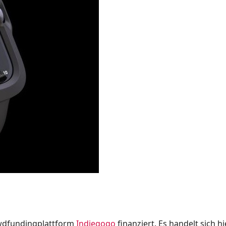
owdfundingplattform
Indiegogo
finanziert. Es handelt sich h