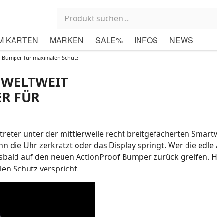
M KARTEN
MARKEN
SALE%
INFOS
NEWS
ch Bumper für maximalen Schutz
 WELTWEIT
ER FÜR
rtreter unter der mittlerweile recht breitgefächerten Smart
nn die Uhr zerkratzt oder das Display springt. Wer die edle
bald auf den neuen ActionProof Bumper zurück greifen. H
en Schutz verspricht.