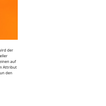
wird der
eller
einen auf
m Attribut
nun den