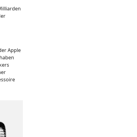
illiarden
der
der Apple
 haben
kers
ner
essoire