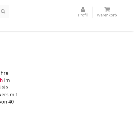
Profil
Warenkorb
ihre
ch
im
iele
kers mit
von 40