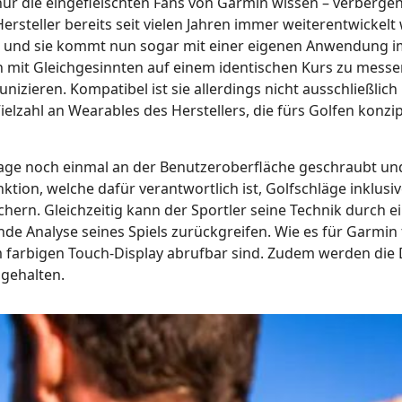
nur die eingefleischten Fans von Garmin wissen – verbergen
ersteller bereits seit vielen Jahren immer weiterentwickelt
ke und sie kommt nun sogar mit einer eigenen Anwendung i
h mit Gleichgesinnten auf einem identischen Kurs zu messe
zieren. Kompatibel ist sie allerdings nicht ausschließlich
Vielzahl an Wearables des Herstellers, die fürs Golfen konzip
sage noch einmal an der Benutzeroberfläche geschraubt un
tion, welche dafür verantwortlich ist, Golfschläge inklusiv
ern. Gleichzeitig kann der Sportler seine Technik durch e
e Analyse seines Spiels zurückgreifen. Wie es für Garmin 
em farbigen Touch-Display abrufbar sind. Zudem werden die
 gehalten.