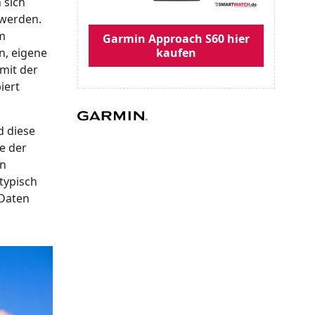
 sich
 werden.
m
Garmin Approach S60 hier
n, eigene
kaufen
 mit der
iert
d diese
e der
in
typisch
 Daten