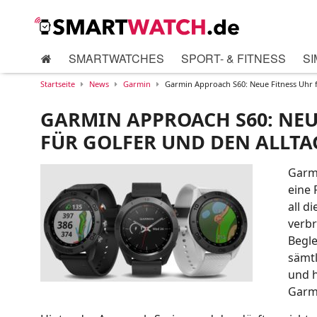
SMARTWATCHES
SPORT- & FITNESS
SI
Startseite
News
Garmin
Garmin Approach S60: Neue Fitness Uhr f
GARMIN APPROACH S60: NEU
FÜR GOLFER UND DEN ALLTA
Garmi
eine 
all d
verbr
Begle
sämtl
und h
Garmi