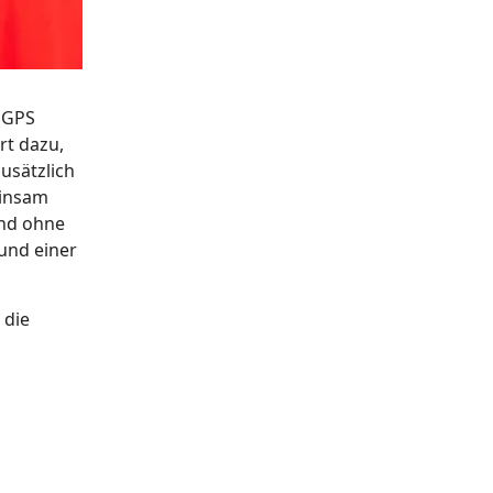
e GPS
rt dazu,
usätzlich
einsam
und ohne
 und einer
 die