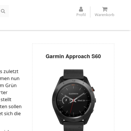
Profil
Warenkorb
Garmin Approach S60
s zuletzt
ommen nun
dem Grün
rter
stellt
ten sollen
 sich die