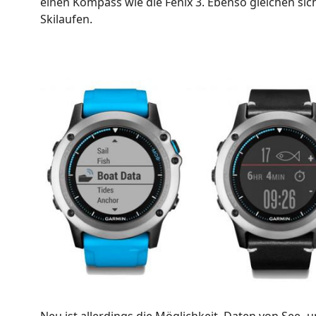
einen Kompass wie die Fenix 3. Ebenso gleichen sic
Skilaufen.
Neu ist allerdings die Möglichkeit, Daten von See-