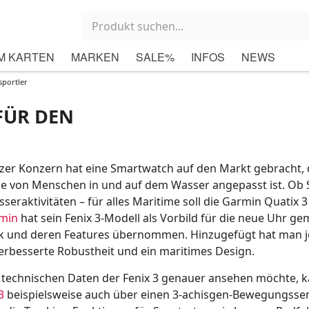
M KARTEN
MARKEN
SALE%
INFOS
NEWS
sportler
FÜR DEN
zer Konzern hat eine Smartwatch auf den Markt gebracht, 
se von Menschen in und auf dem Wasser angepasst ist. Ob 
eraktivitäten – für alles Maritime soll die Garmin Quatix 3
min
hat sein Fenix 3-Modell als Vorbild für die neue Uhr g
ik und deren Features übernommen. Hinzugefügt hat man 
verbesserte Robustheit und ein maritimes Design.
e technischen Daten der Fenix 3 genauer ansehen möchte, 
3
beispielsweise auch über einen 3-achisgen-Bewegungsse