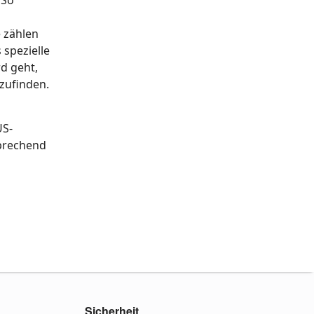
 zählen
 spezielle
d geht,
zufinden.
US-
sprechend
Sicherheit