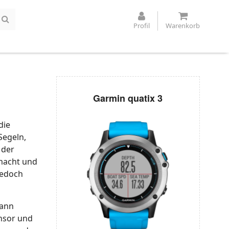
Profil
Warenkorb
Garmin quatix 3
die
Segeln,
 der
emacht und
jedoch
kann
nsor und