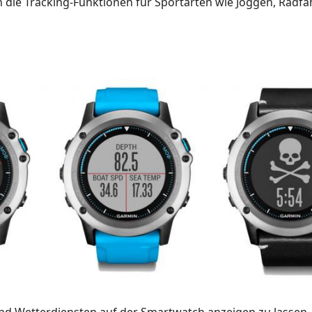
h die Tracking-Funktionen für Sportarten wie Joggen, Radf
 und Wetterdiensten auf der Smartwatch anzeigen zu lassen.