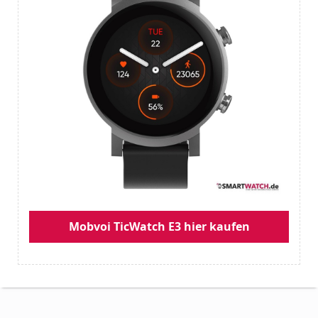
Mobvoi TicWatch E3 hier kaufen