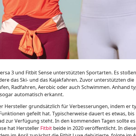
Versa 3 und Fitbit Sense unterstützten Sportarten. Es stoße
ere das Ski- und das Kajakfahren. Zuvor unterstützten die
ufen, Radfahren, Aerobic oder auch Schwimmen. Anhand ty
sogar automatisch erkannt.
 Hersteller grundsätzlich für Verbesserungen, indem er t
nktionen gefeilt hat. Typischerweise dauert es etwas, bis 
ad zur Verfügung steht. In den kommenden Tagen sollte es
nse hat Hersteller
Fitbit
beide in 2020 veröffentlicht. In dies
m im April zunächst die Fitbit Luxe debütierte, folgte im 