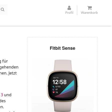
Profil
Warenkorb
Fitbit Sense
g für
rgehenden
en. Jetzt
 3
und
des
en.