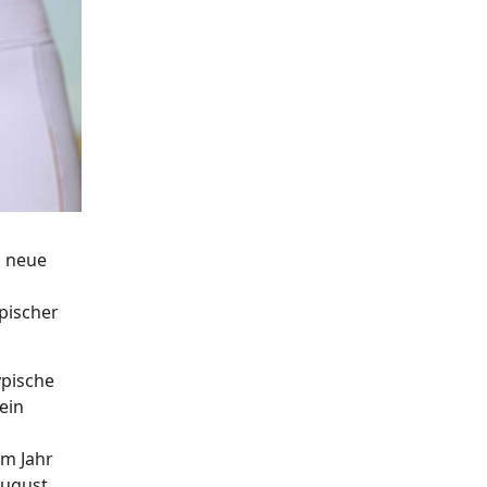
n neue
pischer
ypische
ein
em Jahr
August