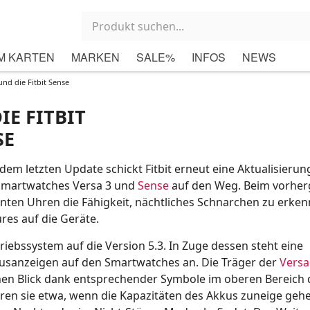
M KARTEN
MARKEN
SALE%
INFOS
NEWS
und die Fitbit Sense
IE FITBIT
SE
em letzten Update schickt Fitbit erneut eine Aktualisierun
Smartwatches Versa 3 und
Sense
auf den Weg. Beim vorhe
genten Uhren die Fähigkeit, nächtliches Schnarchen zu erkenn
es auf die Geräte.
etriebssystem auf die Version 5.3. In Zuge dessen steht eine
tusanzeigen auf den Smartwatches an. Die Träger der
Versa
nen Blick dank entsprechender Symbole im oberen Bereich 
hren sie etwa, wenn die Kapazitäten des Akkus zuneige geh