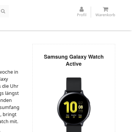
Profil
Warenkorb
Samsung Galaxy Watch
Active
woche in
laxy
 die Uhr
gs längst
enden
nsumfang
, bringt
tch mit.