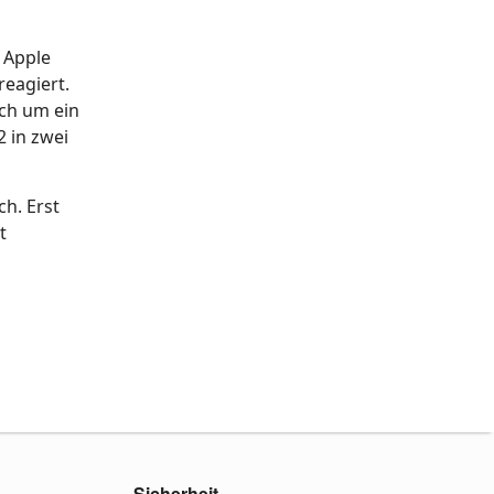
 Apple
reagiert.
ch um ein
 in zwei
h. Erst
t
Sicherheit