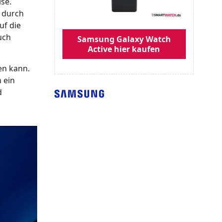
ise.
, durch
uf die
uch
Samsung Galaxy Watch
Active hier kaufen
en kann.
 ein
d