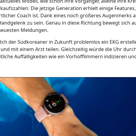
ktuelles Modell, wie schon ihre Vorgänger, alleine ihre Kre
aufszahlen. Die jetzige Generation erhielt einige Features
portlicher Coach ist. Dank eines noch größeres Augenmerks a
andgelenk zu sein. Genau in diese Richtung bewegt sich a
 neuesten Meldungen.
tch der Südkoreaner in Zukunft problemlos ein EKG erstell
nd mit einem Arzt teilen. Gleichzeitig würde die Uhr durch
liche Auffälligkeiten wie ein Vorhofflimmern indizieren un