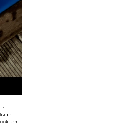
ie
nkam:
Funktion