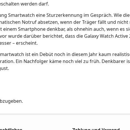
eschalten werden darf.
ung Smartwatch eine Sturzerkennung im Gespräch. Wie die
atischen Notruf absetzen, wenn der Träger fällt und nicht 
t einem Smartphone denkbar, als ohnehin auch, wenn es si
or wurde darüber berichtet, dass die Galaxy Watch Active 2
sser – erscheint.
artwatch ist ein Debüt noch in diesem Jahr kaum realistisc
ation. Ein Nachfolger käme noch viel zu früh. Denkbarer is
ust.
abzugeben.
echtliches
Zahlung und Versand