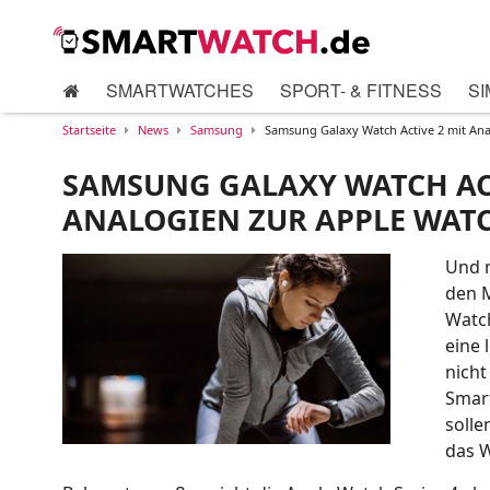
SMARTWATCHES
SPORT- & FITNESS
SI
Startseite
News
Samsung
Samsung Galaxy Watch Active 2 mit Ana
SAMSUNG GALAXY WATCH ACT
ANALOGIEN ZUR APPLE WAT
Und n
den M
Watch
eine 
nicht
Smar
solle
das W