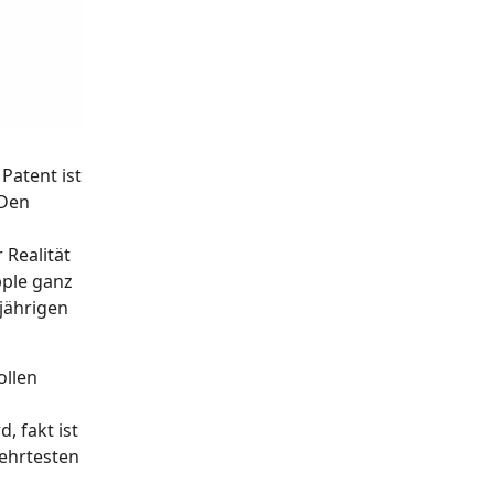
 Patent ist
 Den
 Realität
pple ganz
tjährigen
ollen
 fakt ist
gehrtesten