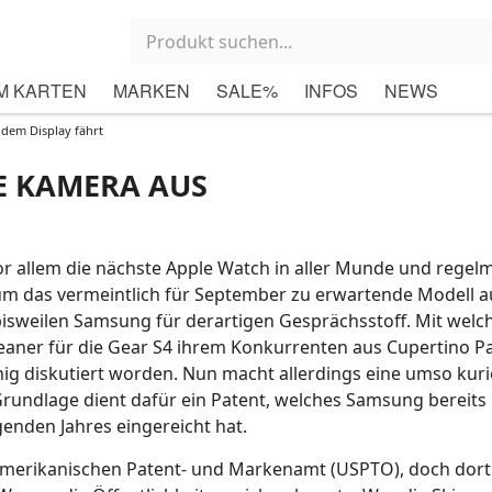
M KARTEN
MARKEN
SALE%
INFOS
NEWS
dem Display fährt
E KAMERA AUS
or allem die nächste Apple Watch in aller Munde und regel
m das vermeintlich für September zu erwartende Modell au
bisweilen Samsung für derartigen Gesprächsstoff. Mit welc
aner für die Gear S4 ihrem Konkurrenten aus Cupertino Pa
enig diskutiert worden. Nun macht allerdings eine umso kur
rundlage dient dafür ein Patent, welches Samsung bereits
enden Jahres eingereicht hat.
S-amerikanischen Patent- und Markenamt (USPTO), doch dort 