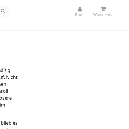
Profil
Warenkorb
mäßig
f. Nicht
hen
roli
iosere
 im
blieb es