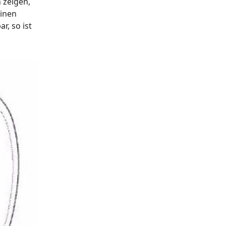
 zeigen,
einen
, so ist