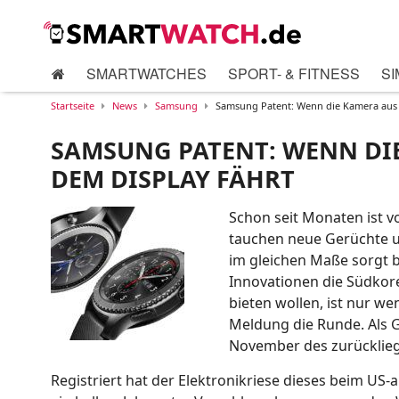
SMARTWATCHES
SPORT- & FITNESS
SI
Startseite
News
Samsung
Samsung Patent: Wenn die Kamera aus 
SAMSUNG PATENT: WENN DI
DEM DISPLAY FÄHRT
Schon seit Monaten ist v
tauchen neue Gerüchte u
im gleichen Maße sorgt 
Innovationen die Südkore
bieten wollen, ist nur w
Meldung die Runde. Als G
November des zurücklieg
Registriert hat der Elektronikriese dieses beim U