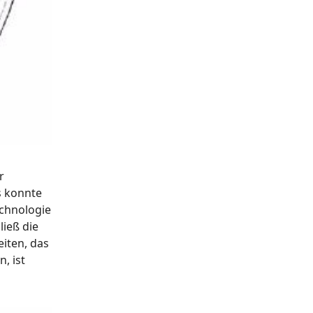
r
s konnte
echnologie
ließ die
eiten, das
, ist