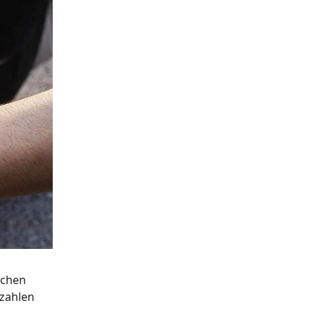
schen
szahlen