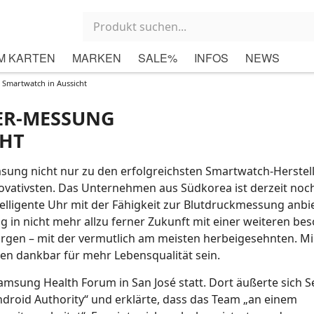
M KARTEN
MARKEN
SALE%
INFOS
NEWS
 Smartwatch in Aussicht
ER-MESSUNG
CHT
sung nicht nur zu den erfolgreichsten Smartwatch-Herstell
ovativsten. Das Unternehmen aus Südkorea ist derzeit noc
telligente Uhr mit der Fähigkeit zur Blutdruckmessung anbie
 in nicht mehr allzu ferner Zukunft mit einer weiteren be
rgen – mit der vermutlich am meisten herbeigesehnten. Mi
en dankbar für mehr Lebensqualität sein.
amsung Health Forum in San José statt. Dort äußerte sich S
droid Authority“ und erklärte, dass das Team „an einem