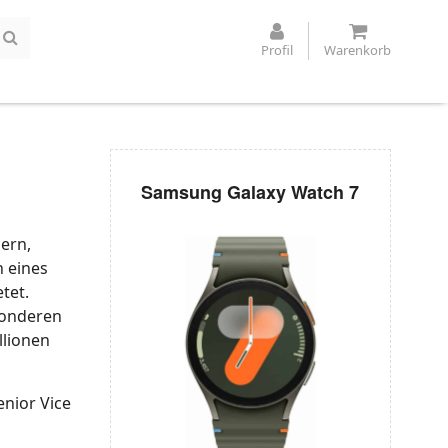
Profil
Warenkorb
Samsung Galaxy Watch 7
ern,
h eines
tet.
sonderen
llionen
enior Vice