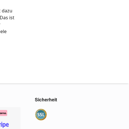
t dazu
Das ist
r
iele
Sicherheit