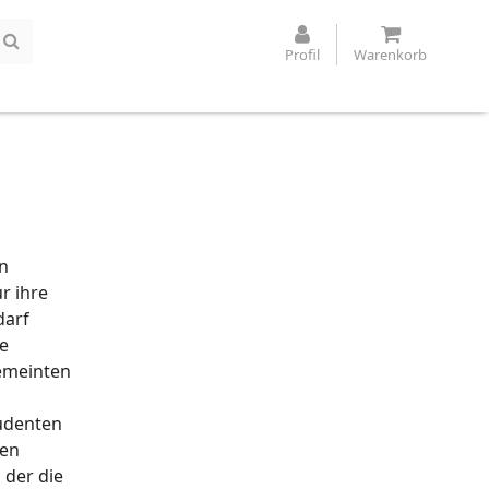
Profil
Warenkorb
in
r ihre
darf
ne
gemeinten
tudenten
ren
 der die