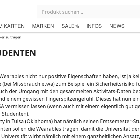
M KARTEN
MARKEN
SALE%
INFOS
NEWS
ker zu tragen
TUDENTEN
arables nicht nur positive Eigenschaften haben, ist ja ke
(bei Missbrauch etwa) zum Beispiel ein Sicherheitsrisiko fü
uch der Umgang mit den gesammelten Aktivitäts-Daten be
nd einem gewissen Fingerspitzengefühl. Dieses hat nun ei
SA vermissen lassen (wenn auch mit einem eigentlich gut 
r Studenten).
ity in Tulsa (Oklahoma) hat nämlich seinen Erstsemester-S
enten sollen die Wearables tragen, damit die Universität de
e Universität wirbt nämlich mit einem ganzheitlichen Ansatz,