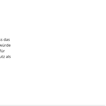
ss das
 würde
für
tz als