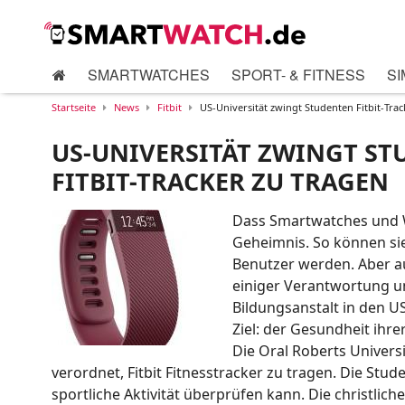
SMARTWATCHES
SPORT- & FITNESS
SI
Startseite
News
Fitbit
US-Universität zwingt Studenten Fitbit-Trac
US-UNIVERSITÄT ZWINGT S
FITBIT-TRACKER ZU TRAGEN
Dass Smartwatches und We
Geheimnis. So können sie 
Benutzer werden. Aber a
einiger Verantwortung u
Bildungsanstalt in den U
Ziel: der Gesundheit ihre
Die Oral Roberts Univers
verordnet, Fitbit Fitnesstracker zu tragen. Die Stud
sportliche Aktivität überprüfen kann. Die christlich