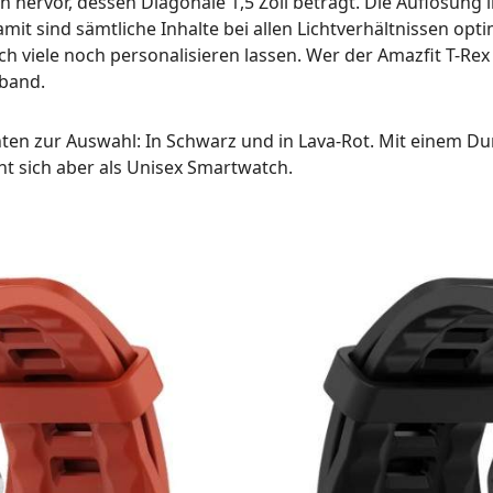
ervor, dessen Diagonale 1,5 Zoll beträgt. Die Auflösung lie
amit sind sämtliche Inhalte bei allen Lichtverhältnissen opt
h viele noch personalisieren lassen. Wer der Amazfit T-Rex
band.
nten zur Auswahl: In Schwarz und in Lava-Rot. Mit einem Du
t sich aber als Unisex Smartwatch.