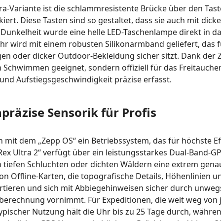
a-Variante ist die schlammresistente Brücke über den Taste
kiert
.
Diese Tasten sind so gestaltet, dass sie auch mit di
i Dunkelheit wurde eine helle LED-Taschenlampe direkt in da
hr wird mit einem robusten Silikonarmband geliefert, das
n oder dicker Outdoor-Bekleidung sicher sitzt
.
Dank der Z
Schwimmen geeignet, sondern offiziell für das Freitauchen b
 und Aufstiegsgeschwindigkeit präzise erfasst
.
räzise Sensorik für Profis
h mit dem „Zepp OS“ ein Betriebssystem, das für höchste E
-Rex Ultra 2“ verfügt über ein leistungsstarkes Dual-Band-
in tiefen Schluchten oder dichten Wäldern eine extrem gen
on Offline-Karten, die topografische Details, Höhenlinien 
tieren und sich mit Abbiegehinweisen sicher durch unweg
euberechnung vornimmt
.
Für Expeditionen, die weit weg von j
typischer Nutzung hält die Uhr bis zu 25 Tage durch, währ