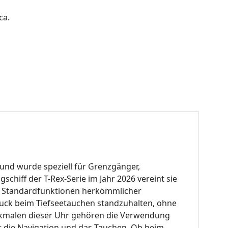
ca.
 und wurde speziell für Grenzgänger,
ggschiff der T-Rex-Serie im Jahr 2026 vereint sie
e Standardfunktionen herkömmlicher
ck beim Tiefseetauchen standzuhalten, ohne
kmalen dieser Uhr gehören die Verwendung
ür die Navigation und das Tauchen
.
Ob beim