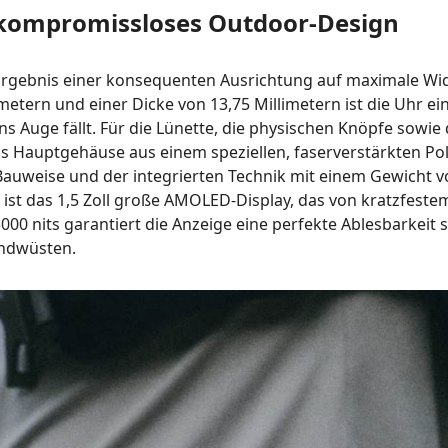
 kompromissloses Outdoor-Design
s Ergebnis einer konsequenten Ausrichtung auf maximale Wi
etern und einer Dicke von 13,75 Millimetern ist die Uhr 
s Auge fällt
.
Für die Lünette, die physischen Knöpfe sowie
as Hauptgehäuse aus einem speziellen, faserverstärkten Po
en Bauweise und der integrierten Technik mit einem Gewich
 ist das 1,5 Zoll große AMOLED-Display, das von kratzfeste
00 nits garantiert die Anzeige eine perfekte Ablesbarkeit s
andwüsten
.