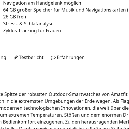
Navigation am Handgelenk möglich
64 GB großer Speicher für Musik und Navigationskarten (
26 GB frei)
Stress- & Schlafanalyse
Zyklus-Tracking für Frauen
ing
Testbericht
Erfahrungen
lute Spitze der robusten Outdoor-Smartwatches von Amazfit
 sich in die extremsten Umgebungen der Erde wagen
.
Als Fla
modernen technologischen Innovationen, die weit über di
t, um extremen Temperaturen, Stößen und dem enormen Dru
em Bedienkomfort einzugehen
.
Zu den herausragenden Mer
h helles Display sowie eine spezialisierte Software-Suite f