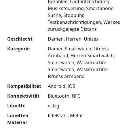
Bezahlen
Laufaufzeichnung
Musiksteuerung
Smartphone-
Suche
Stoppuhr
Textbenachrichtigungen
Wecker
zurückgelegte Distanz
Geschlecht
Damen
Herren
Unisex
Kategorie
Damen Smartwatch
Fitness
Armband
Herren Smartwatch
Smartwatch
Wasserdichte
Smartwatch
Wasserdichtes
Fitness Armband
Kompatibilität
Android
iOS
Konnektivität
Bluetooth
NFC
Lünette
eckig
Lünetten
Edelstahl
Metall
Material