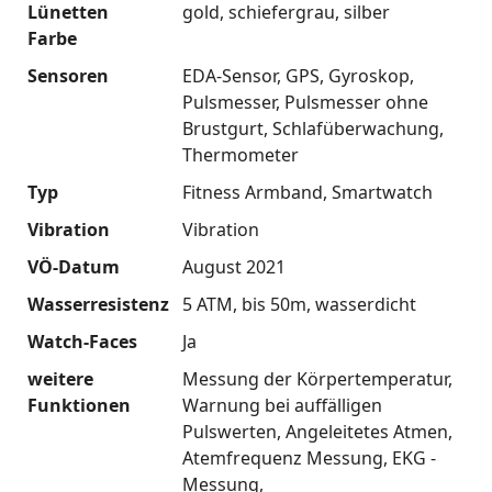
Lünetten
gold
schiefergrau
silber
Farbe
Sensoren
EDA-Sensor
GPS
Gyroskop
Pulsmesser
Pulsmesser ohne
Brustgurt
Schlafüberwachung
Thermometer
Typ
Fitness Armband
Smartwatch
Vibration
Vibration
VÖ-Datum
August 2021
Wasserresistenz
5 ATM
bis 50m
wasserdicht
Watch-Faces
Ja
weitere
Messung der Körpertemperatur
Funktionen
Warnung bei auffälligen
Pulswerten
Angeleitetes Atmen
Atemfrequenz Messung
EKG -
Messung