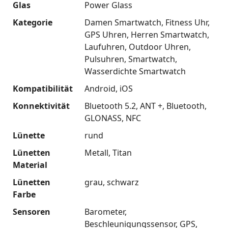
Glas
Power Glass
Kategorie
Damen Smartwatch
Fitness Uhr
GPS Uhren
Herren Smartwatch
Laufuhren
Outdoor Uhren
Pulsuhren
Smartwatch
Wasserdichte Smartwatch
Kompatibilität
Android
iOS
Konnektivität
Bluetooth 5.2
ANT +
Bluetooth
GLONASS
NFC
Lünette
rund
Lünetten
Metall
Titan
Material
Lünetten
grau
schwarz
Farbe
Sensoren
Barometer
Beschleunigungssensor
GPS