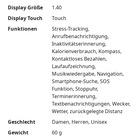
Display Größe
1.40
Display Touch
Touch
Funktionen
Stress-Tracking
Anrufbenachrichtigung
Inaktivitätserinnerung
Kalorienverbrauch
Kompass
Kontaktloses Bezahlen
Laufaufzeichnung
Musikwiedergabe
Navigation
Smartphone-Suche
SOS
Funktion
Stoppuhr
Terminerinnerung
Textbenachrichtigungen
Wecker
Wetter
zurückgelegte Distanz
Geschlecht
Damen
Herren
Unisex
Gewicht
60 g