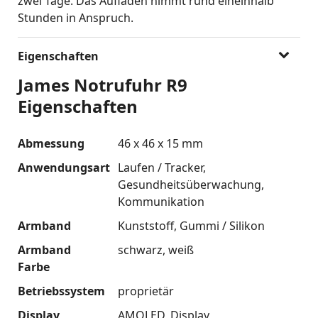
zwei Tage. Das Aufladen nimmt rund eineinhalb
Stunden in Anspruch.
Eigenschaften
James Notrufuhr R9
Eigenschaften
Abmessung
46 x 46 x 15 mm
Anwendungsart
Laufen / Tracker
Gesundheitsüberwachung
Kommunikation
Armband
Kunststoff
Gummi / Silikon
Armband
schwarz
weiß
Farbe
Betriebssystem
proprietär
Display
AMOLED
Display