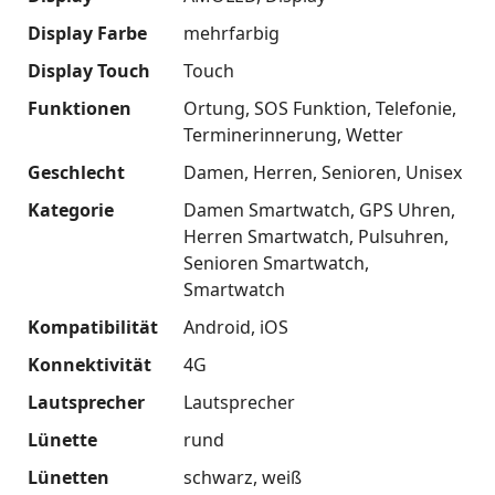
Display Farbe
mehrfarbig
Display Touch
Touch
Funktionen
Ortung
SOS Funktion
Telefonie
Terminerinnerung
Wetter
Geschlecht
Damen
Herren
Senioren
Unisex
Kategorie
Damen Smartwatch
GPS Uhren
Herren Smartwatch
Pulsuhren
Senioren Smartwatch
Smartwatch
Kompatibilität
Android
iOS
Konnektivität
4G
Lautsprecher
Lautsprecher
Lünette
rund
Lünetten
schwarz
weiß