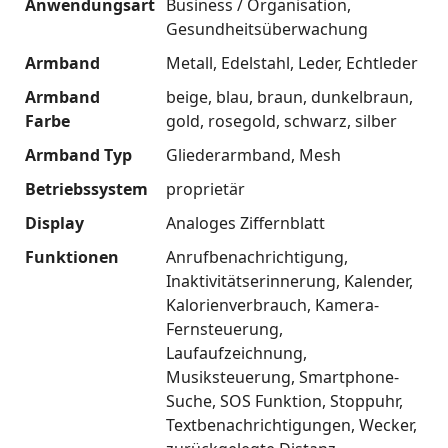
Anwendungsart
Business / Organisation
Gesundheitsüberwachung
Armband
Metall
Edelstahl
Leder
Echtleder
Armband
beige
blau
braun
dunkelbraun
Farbe
gold
rosegold
schwarz
silber
Armband Typ
Gliederarmband
Mesh
Betriebssystem
proprietär
Display
Analoges Ziffernblatt
Funktionen
Anrufbenachrichtigung
Inaktivitätserinnerung
Kalender
Kalorienverbrauch
Kamera-
Fernsteuerung
Laufaufzeichnung
Musiksteuerung
Smartphone-
Suche
SOS Funktion
Stoppuhr
Textbenachrichtigungen
Wecker