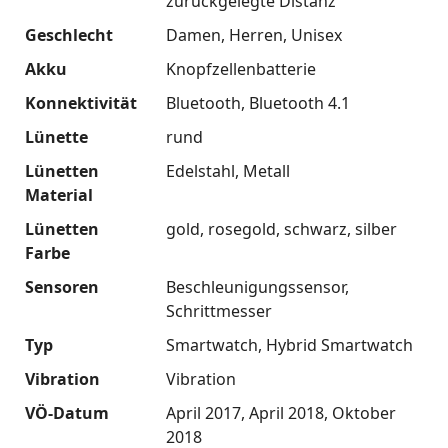
zurückgelegte Distanz
Geschlecht
Damen
Herren
Unisex
Akku
Knopfzellenbatterie
Konnektivität
Bluetooth
Bluetooth 4.1
Lünette
rund
Lünetten
Edelstahl
Metall
Material
Lünetten
gold
rosegold
schwarz
silber
Farbe
Sensoren
Beschleunigungssensor
Schrittmesser
Typ
Smartwatch
Hybrid Smartwatch
Vibration
Vibration
VÖ-Datum
April 2017
April 2018
Oktober
2018