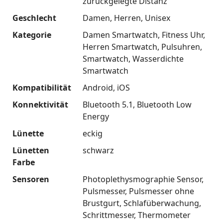
zurückgelegte Distanz
Geschlecht
Damen
Herren
Unisex
Kategorie
Damen Smartwatch
Fitness Uhr
Herren Smartwatch
Pulsuhren
Smartwatch
Wasserdichte
Smartwatch
Kompatibilität
Android
iOS
Konnektivität
Bluetooth 5.1
Bluetooth Low
Energy
Lünette
eckig
Lünetten
schwarz
Farbe
Sensoren
Photoplethysmographie Sensor
Pulsmesser
Pulsmesser ohne
Brustgurt
Schlafüberwachung
Schrittmesser
Thermometer